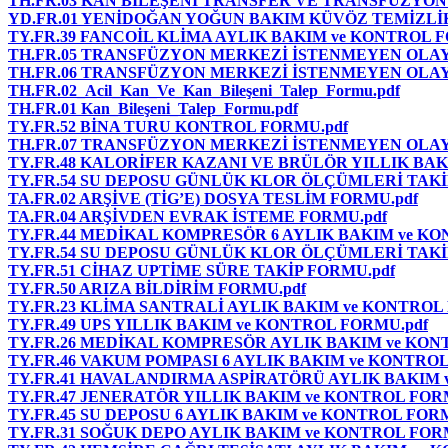
TH.FR.03 KAN BİLEŞENİ TRANSFER VE TRANSFÜZYON
YD.FR.01 YENİDOĞAN YOĞUN BAKIM KÜVÖZ TEMİZLİ
TY.FR.39 FANCOİL KLİMA AYLIK BAKIM ve KONTROL 
TH.FR.05 TRANSFÜZYON MERKEZİ İSTENMEYEN OLAY
TH.FR.06 TRANSFÜZYON MERKEZİ İSTENMEYEN OLA
TH.FR.02_Acil_Kan_Ve_Kan_Bileşeni_Talep_Formu.pdf
TH.FR.01 Kan_Bileşeni_Talep_Formu.pdf
TY.FR.52 BİNA TURU KONTROL FORMU.pdf
TH.FR.07 TRANSFÜZYON MERKEZİ İSTENMEYEN OLAY 
TY.FR.48 KALORİFER KAZANI VE BRÜLÖR YILLIK BAK
TY.FR.54 SU DEPOSU GÜNLÜK KLOR ÖLÇÜMLERİ TAKİ
TA.FR.02 ARŞİVE (TİG’E) DOSYA TESLİM FORMU.pdf
TA.FR.04 ARŞİVDEN EVRAK İSTEME FORMU.pdf
TY.FR.44 MEDİKAL KOMPRESÖR 6 AYLIK BAKIM ve KO
TY.FR.54 SU DEPOSU GÜNLÜK KLOR ÖLÇÜMLERİ TAKİ
TY.FR.51 CİHAZ UPTİME SÜRE TAKİP FORMU.pdf
TY.FR.50 ARIZA BİLDİRİM FORMU.pdf
TY.FR.23 KLİMA SANTRALİ AYLIK BAKIM ve KONTROL
TY.FR.49 UPS YILLIK BAKIM ve KONTROL FORMU.pdf
TY.FR.26 MEDİKAL KOMPRESÖR AYLIK BAKIM ve KON
TY.FR.46 VAKUM POMPASI 6 AYLIK BAKIM ve KONTROL
TY.FR.41 HAVALANDIRMA ASPİRATÖRÜ AYLIK BAKIM 
TY.FR.47 JENERATÖR YILLIK BAKIM ve KONTROL FOR
TY.FR.45 SU DEPOSU 6 AYLIK BAKIM ve KONTROL FOR
TY.FR.31 SOĞUK DEPO AYLIK BAKIM ve KONTROL FOR