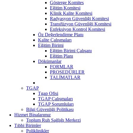
Gösterge Komites
Eğitim Komitesi
Klinik Kalite Komitesi
Radyasyon Güvenliği Komitesi
Transfüzyon Güvenliği Komitesi
Enfeksiyon Kontrol Komitesi
Öz Değerlendirme Planı
Kalite Çalışmaları
Eğitim Birimi
Eğitim Birimi Çalışanı
Eğitim Planı
Dökümanlar
FORMLAR
PROSEDÜRLER
TALİMATLAR
TGAP
Tgap Ofisi
TGAP Çalışmaları
TGAP Sorumluları
Bilgi Güvenliği Politikası
Hizmet Binalarımız
Toplum Ruh Sağlığı Merkezi
Tıbbi Birimler
Poliklinikler