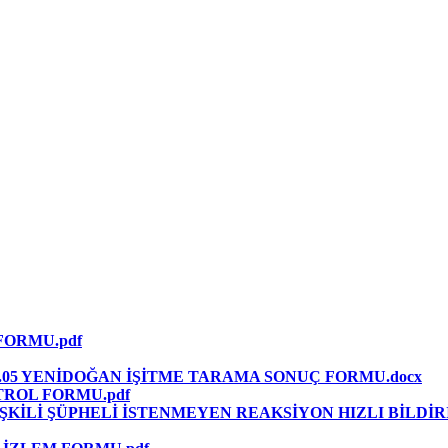
FORMU.pdf
.05 YENİDOĞAN İŞİTME TARAMA SONUÇ FORMU.docx
ONTROL FORMU.pdf
İŞKİLİ ŞÜPHELİ İSTENMEYEN REAKSİYON HIZLI BİLDİR