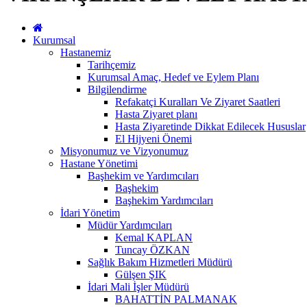
Kurumsal
Hastanemiz
Tarihçemiz
Kurumsal Amaç, Hedef ve Eylem Planı
Bilgilendirme
Refakatçi Kuralları Ve Ziyaret Saatleri
Hasta Ziyaret planı
Hasta Ziyaretinde Dikkat Edilecek Hususlar
El Hijyeni Önemi
Misyonumuz ve Vizyonumuz
Hastane Yönetimi
Başhekim ve Yardımcıları
Başhekim
Başhekim Yardımcıları
İdari Yönetim
Müdür Yardımcıları
Kemal KAPLAN
Tuncay ÖZKAN
Sağlık Bakım Hizmetleri Müdürü
Gülşen ŞIK
İdari Mali İşler Müdürü
BAHATTİN PALMANAK