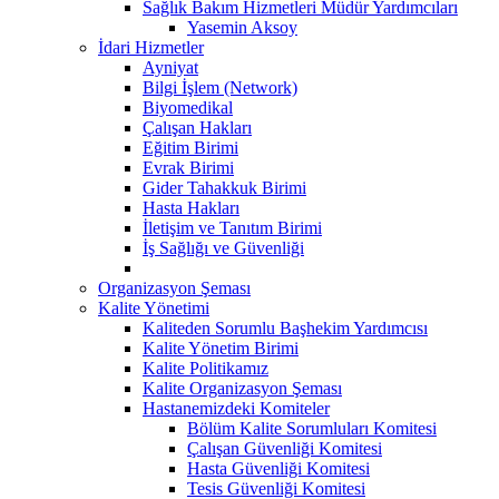
Sağlık Bakım Hizmetleri Müdür Yardımcıları
Yasemin Aksoy
İdari Hizmetler
Ayniyat
Bilgi İşlem (Network)
Biyomedikal
Çalışan Hakları
Eğitim Birimi
Evrak Birimi
Gider Tahakkuk Birimi
Hasta Hakları
İletişim ve Tanıtım Birimi
İş Sağlığı ve Güvenliği
Organizasyon Şeması
Kalite Yönetimi
Kaliteden Sorumlu Başhekim Yardımcısı
Kalite Yönetim Birimi
Kalite Politikamız
Kalite Organizasyon Şeması
Hastanemizdeki Komiteler
Bölüm Kalite Sorumluları Komitesi
Çalışan Güvenliği Komitesi
Hasta Güvenliği Komitesi
Tesis Güvenliği Komitesi