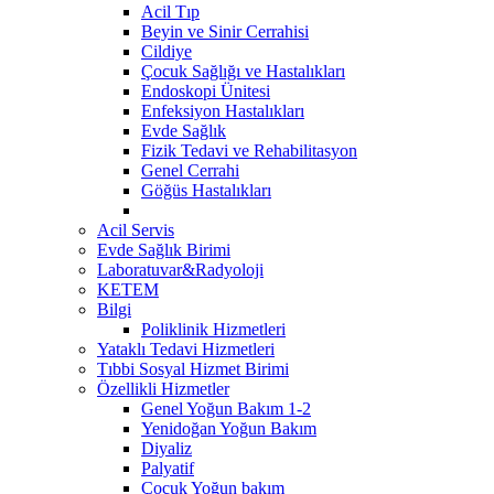
Acil Tıp
Beyin ve Sinir Cerrahisi
Cildiye
Çocuk Sağlığı ve Hastalıkları
Endoskopi Ünitesi
Enfeksiyon Hastalıkları
Evde Sağlık
Fizik Tedavi ve Rehabilitasyon
Genel Cerrahi
Göğüs Hastalıkları
Acil Servis
Evde Sağlık Birimi
Laboratuvar&Radyoloji
KETEM
Bilgi
Poliklinik Hizmetleri
Yataklı Tedavi Hizmetleri
Tıbbi Sosyal Hizmet Birimi
Özellikli Hizmetler
Genel Yoğun Bakım 1-2
Yenidoğan Yoğun Bakım
Diyaliz
Palyatif
Çocuk Yoğun bakım