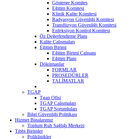
Gösterge Komites
Eğitim Komitesi
Klinik Kalite Komitesi
Radyasyon Güvenliği Komitesi
Transfüzyon Güvenliği Komitesi
Enfeksiyon Kontrol Komitesi
Öz Değerlendirme Planı
Kalite Çalışmaları
Eğitim Birimi
Eğitim Birimi Çalışanı
Eğitim Planı
Dökümanlar
FORMLAR
PROSEDÜRLER
TALİMATLAR
TGAP
Tgap Ofisi
TGAP Çalışmaları
TGAP Sorumluları
Bilgi Güvenliği Politikası
Hizmet Binalarımız
Toplum Ruh Sağlığı Merkezi
Tıbbi Birimler
Poliklinikler