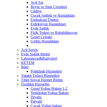
Acil Tıp
Beyin ve Sinir Cerrahisi
Cildiye
Çocuk Sağlığı ve Hastalıkları
Endoskopi Ünitesi
Enfeksiyon Hastalıkları
Evde Sağlık
Fizik Tedavi ve Rehabilitasyon
Genel Cerrahi
Göğüs Hastalıkları
Acil Servis
Evde Sağlık Birimi
Laboratuvar&Radyoloji
KETEM
Bilgi
Poliklinik Hizmetleri
Yataklı Tedavi Hizmetleri
Tıbbi Sosyal Hizmet Birimi
Özellikli Hizmetler
Genel Yoğun Bakım 1-2
Yenidoğan Yoğun Bakım
Diyaliz
Palyatif
Çocuk Yoğun bakım