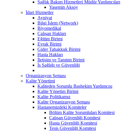
Sağlık Bakım Hizmetleri Müdür Yardımcıları
Yasemin Aksoy
İdari Hizmetler
Ayniyat
Bilgi İşlem (Network)
Biyomedikal
Çalışan Hakları
Eğitim Birimi
Evrak Birimi
Gider Tahakkuk Birimi
Hasta Hakları
İletişim ve Tanıtım Birimi
İş Sağlığı ve Güvenliği
Organizasyon Şeması
Kalite Yönetimi
Kaliteden Sorumlu Başhekim Yardımcısı
Kalite Yönetim Birimi
Kalite Politikamız
Kalite Organizasyon Şeması
Hastanemizdeki Komiteler
Bölüm Kalite Sorumluları Komitesi
Çalışan Güvenliği Komitesi
Hasta Güvenliği Komitesi
Tesis Güvenliği Komitesi