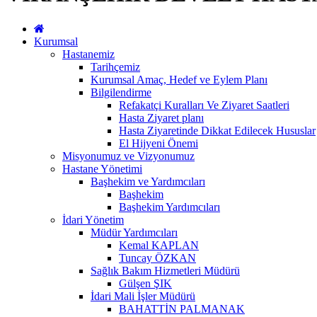
Kurumsal
Hastanemiz
Tarihçemiz
Kurumsal Amaç, Hedef ve Eylem Planı
Bilgilendirme
Refakatçi Kuralları Ve Ziyaret Saatleri
Hasta Ziyaret planı
Hasta Ziyaretinde Dikkat Edilecek Hususlar
El Hijyeni Önemi
Misyonumuz ve Vizyonumuz
Hastane Yönetimi
Başhekim ve Yardımcıları
Başhekim
Başhekim Yardımcıları
İdari Yönetim
Müdür Yardımcıları
Kemal KAPLAN
Tuncay ÖZKAN
Sağlık Bakım Hizmetleri Müdürü
Gülşen ŞIK
İdari Mali İşler Müdürü
BAHATTİN PALMANAK