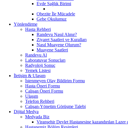
Evde Sağlık Birimi
Obezite İle Mücadele
Gebe Okulumuz
Yönlendirme
Hasta Rehberi
Randevu Nasıl Alınır?
Ziyaret Saatleri ve Kuralları
Nasıl Muayene Olurum?
Muayene Saatleri
Randevu Al
Laboratuvar Sonuçları
Radyoloji Sonuç
Yemek Listesi
İletişim & Ulaşım
İstenmeyen Olay Bildirim Formu
Hasta Öneri Formu
Çalışan Öneri Formu
Ulaşım
Telefon Rehberi
Çalışan-Yönetim Görüşme Talebi
Dijital Medya
Medyada Biz
Viranşehir Devlet Hastanesine kazandırılan Lazer ci
Hastanemiz Bölüm Resimleri