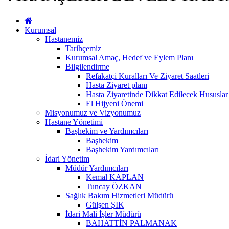
Kurumsal
Hastanemiz
Tarihçemiz
Kurumsal Amaç, Hedef ve Eylem Planı
Bilgilendirme
Refakatçi Kuralları Ve Ziyaret Saatleri
Hasta Ziyaret planı
Hasta Ziyaretinde Dikkat Edilecek Hususlar
El Hijyeni Önemi
Misyonumuz ve Vizyonumuz
Hastane Yönetimi
Başhekim ve Yardımcıları
Başhekim
Başhekim Yardımcıları
İdari Yönetim
Müdür Yardımcıları
Kemal KAPLAN
Tuncay ÖZKAN
Sağlık Bakım Hizmetleri Müdürü
Gülşen ŞIK
İdari Mali İşler Müdürü
BAHATTİN PALMANAK