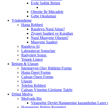
Evde Sağlık Birimi
Obezite İle Mücadele
Gebe Okulumuz
Yönlendirme
Hasta Rehberi
Randevu Nasıl Alınır?
Ziyaret Saatleri ve Kuralları
Nasıl Muayene Olurum?
Muayene Saatleri
Randevu Al
Laboratuvar Sonuçları
Radyoloji Sonuç
Yemek Listesi
İletişim & Ulaşım
İstenmeyen Olay Bildirim Formu
Hasta Öneri Formu
Çalışan Öneri Formu
Ulaşım
Telefon Rehberi
Çalışan-Yönetim Görüşme Talebi
Dijital Medya
Medyada Biz
Viranşehir Devlet Hastanesine kazandırılan Lazer ci
Hastanemiz Bölüm Resimleri