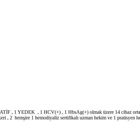
GATİF , 1 YEDEK , 1 HCV(+) , 1 HbsAg(+) olmak üzere 14 cihaz ortalama
ikeri , 2 hemşire 1 hemodiyaliz sertifikalı uzman hekim ve 1 pratisyen