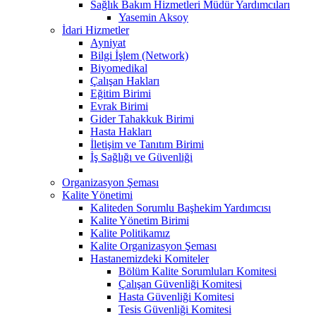
Sağlık Bakım Hizmetleri Müdür Yardımcıları
Yasemin Aksoy
İdari Hizmetler
Ayniyat
Bilgi İşlem (Network)
Biyomedikal
Çalışan Hakları
Eğitim Birimi
Evrak Birimi
Gider Tahakkuk Birimi
Hasta Hakları
İletişim ve Tanıtım Birimi
İş Sağlığı ve Güvenliği
Organizasyon Şeması
Kalite Yönetimi
Kaliteden Sorumlu Başhekim Yardımcısı
Kalite Yönetim Birimi
Kalite Politikamız
Kalite Organizasyon Şeması
Hastanemizdeki Komiteler
Bölüm Kalite Sorumluları Komitesi
Çalışan Güvenliği Komitesi
Hasta Güvenliği Komitesi
Tesis Güvenliği Komitesi