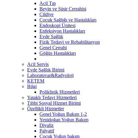
Acil Tıp
Beyin ve Sinir Cerrahisi
Cildiye
Çocuk Sağlığı ve Hastalıkları
Endoskopi Ünitesi
Enfeksiyon Hastalıkları
Evde Sağlık
Fizik Tedavi ve Rehabilitasyon
Genel Cerrahi
Göğüs Hastalıkları
Acil Servis
Evde Sağlık Birimi
Laboratuvar&Radyoloji
KETEM
Bilgi
Poliklinik Hizmetleri
Yataklı Tedavi Hizmetleri
Tıbbi Sosyal Hizmet Birimi
Özellikli Hizmetler
Genel Yoğun Bakım 1-2
Yenidoğan Yoğun Bakım
Diyaliz
Palyatif
Çocuk Yoğun bakım