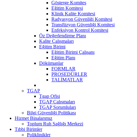
Gösterge Komites
Eğitim Komitesi
Klinik Kalite Komitesi
Radyasyon Güvenliği Komitesi
Transfüzyon Güvenliği Komitesi
Enfeksiyon Kontrol Komitesi
Öz Değerlendirme Planı
Kalite Çalışmaları
Eğitim Birimi
Eğitim Birimi Çalışanı
Eğitim Planı
Dökümanlar
FORMLAR
PROSEDÜRLER
TALİMATLAR
TGAP
Tgap Ofisi
TGAP Çalışmaları
TGAP Sorumluları
Bilgi Güvenliği Politikası
Hizmet Binalarımız
Toplum Ruh Sağlığı Merkezi
Tıbbi Birimler
Poliklinikler